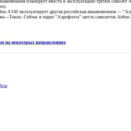
виакомпания планирует ввести в эксплуатацию третий самолет 
ю).
bus А330 эксплуатирует другая российская авиакомпания — "Аэр
ва—Токио. Сейчас в парке "Аэрофлота" шесть самолетов Airbus
тов на некоторых направлениях
ейсы