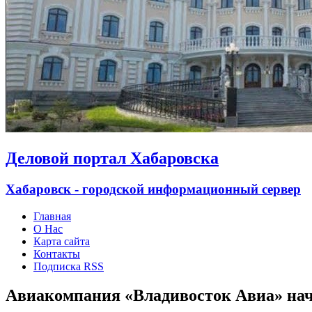
Деловой портал Хабаровска
Хабаровск - городской информационный сервер
Главная
О Нас
Карта сайта
Контакты
Подписка RSS
Авиакомпания «Владивосток Авиа» нача