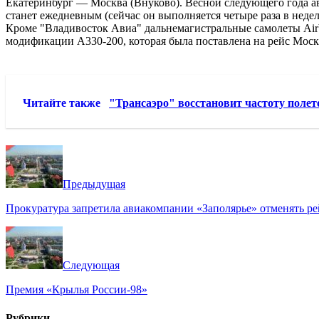
Екатеринбург — Москва
(Внуково). Весной следующего года а
станет ежедневным (сейчас он выполняется четыре раза в недел
Кроме "Владивосток Авиа" дальнемагистральные самолеты Air
модификации А330-200, которая была поставлена на рейс Моск
Читайте также
"Трансаэро" восстановит частоту поле
Предыдущая
Прокуратура запретила авиакомпании «Заполярье» отменять р
Следующая
Премия «Крылья России-98»
Рубрики