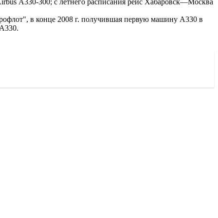
Airbus А330-300; с летнего расписания рейс Хабаровск—Москва
офлот", в конце 2008 г. получившая первую машину А330 в
 A330.