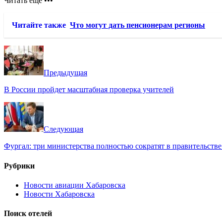
Читать ещё •••
Читайте также
Что могут дать пенсионерам регионы
Предыдущая
В России пройдет масштабная проверка учителей
Следующая
Фургал: три министерства полностью сократят в правительстве
Рубрики
Новости авиации Хабаровска
Новости Хабаровска
Поиск отелей