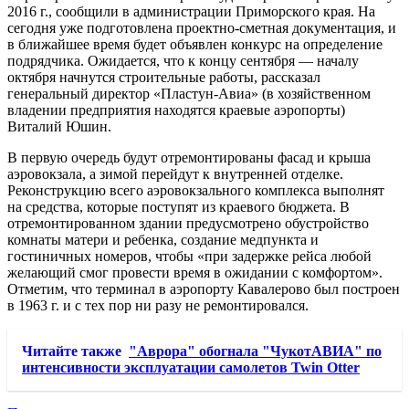
2016 г., сообщили в администрации Приморского края. На
сегодня уже подготовлена проектно-сметная документация, и
в ближайшее время будет объявлен конкурс на определение
подрядчика. Ожидается, что к концу сентября — началу
октября начнутся строительные работы, рассказал
генеральный директор «Пластун-Авиа» (в
хозяйственном
владении предприятия находятся краевые аэропорты)
Виталий Юшин.
В первую очередь будут отремонтированы фасад и крыша
аэровокзала, а зимой перейдут к внутренней отделке.
Реконструкцию всего аэровокзального комплекса выполнят
на средства, которые поступят из краевого бюджета. В
отремонтированном здании предусмотрено обустройство
комнаты матери и ребенка, создание медпункта и
гостиничных номеров, чтобы «при задержке рейса любой
желающий смог провести время в ожидании с комфортом».
Отметим, что терминал в аэропорту Кавалерово был построен
в 1963 г. и с тех пор ни разу не ремонтировался.
Читайте также
"Аврора" обогнала "ЧукотАВИА" по
интенсивности эксплуатации самолетов Twin Otter