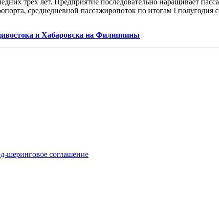
ледних трех лет. Предприятие последовательно наращивает пасс
порта, среднедневной пассажиропоток по итогам I полугодия со
дивостока и Хабаровска на Филиппины
код-шеринговое соглашение