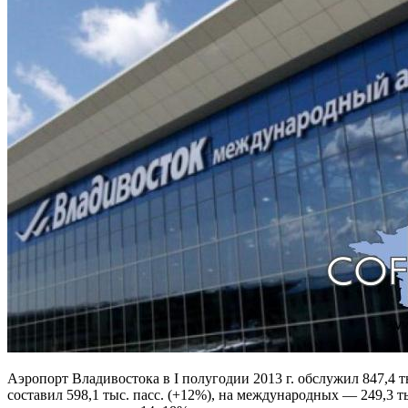
Аэропорт Владивостока в I полугодии 2013 г. обслужил 847,4 
составил 598,1 тыс. пасс. (+12%), на международных — 249,3 