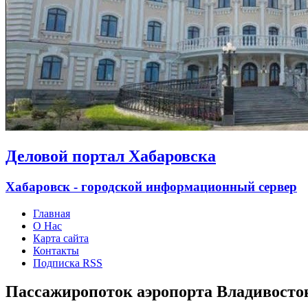
Деловой портал Хабаровска
Хабаровск - городской информационный сервер
Главная
О Нас
Карта сайта
Контакты
Подписка RSS
Пассажиропоток аэропорта Владивосто