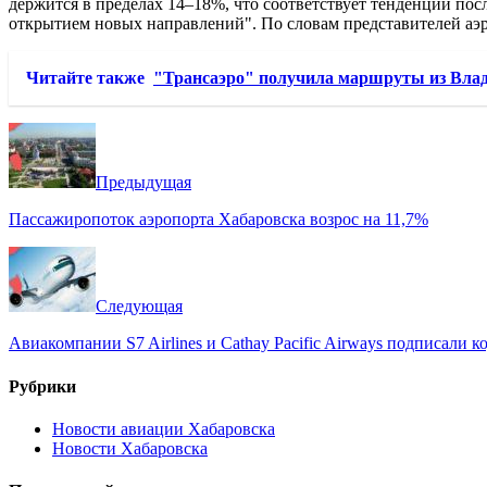
держится в пределах 14–18%, что
соответствует тенденции пос
открытием новых направлений". По словам представителей аэро
Читайте также
"Трансаэро" получила маршруты из Вла
Предыдущая
Пассажиропоток аэропорта Хабаровска возрос на 11,7%
Следующая
Авиакомпании S7 Airlines и Cathay Pacific Airways подписали 
Рубрики
Новости авиации Хабаровска
Новости Хабаровска