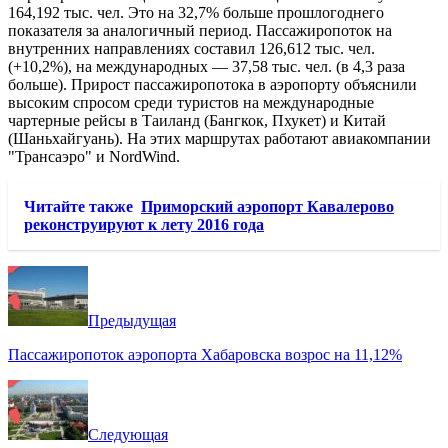
164,192 тыс. чел. Это на 32,7% больше прошлогоднего
показателя за аналогичный период. Пассажиропоток на
внутренних направлениях составил 126,612 тыс. чел.
(+10,2%), на международных — 37,58 тыс. чел. (в 4,3 раза
больше). Прирост пассажиропотока в аэропорту объяснили
высоким спросом среди туристов на международные
чартерные рейсы в Таиланд
(Бангкок, Пхукет) и Китай
(Шаньхайгуань). На этих маршрутах работают авиакомпании
"Трансаэро" и NordWind.
Читайте также
Приморский аэропорт Кавалерово
реконструируют к лету 2016 года
Предыдущая
Пассажиропоток аэропорта Хабаровска возрос на 11,12%
Следующая