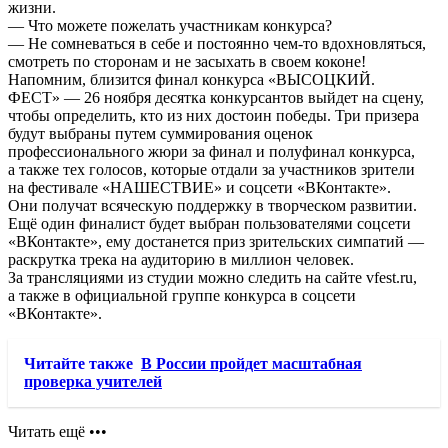
жизни.
— Что можете пожелать участникам конкурса?
— Не сомневаться в себе и постоянно чем-то вдохновляться,
смотреть по сторонам и не засыхать в своем коконе!
Напомним, близится финал конкурса «ВЫСОЦКИЙ.
ФЕСТ» — 26 ноября десятка конкурсантов выйдет на сцену,
чтобы определить, кто из них достоин победы. Три призера
будут выбраны путем суммирования оценок
профессионального жюри за финал и полуфинал конкурса,
а также тех голосов, которые отдали за участников зрители
на фестивале «НАШЕСТВИЕ» и соцсети «ВКонтакте».
Они получат всяческую поддержку в творческом развитии.
Ещё один финалист будет выбран пользователями соцсети
«ВКонтакте», ему достанется приз зрительских симпатий —
раскрутка трека на аудиторию в миллион человек.
За трансляциями из студии можно следить на сайте vfest.ru,
а также в официальной группе конкурса в соцсети
«ВКонтакте».
Читайте также
В России пройдет масштабная
проверка учителей
Читать ещё •••