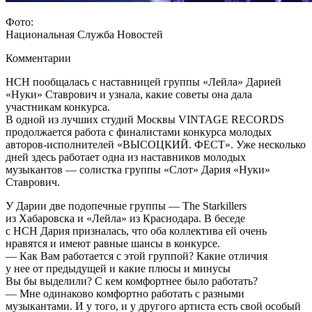
Фото:
Национальная Служба Новостей
Комментарии
НСН пообщалась с наставницей группы «Лейла» Дарией
«Нуки» Ставрович и узнала, какие советы она дала
участникам конкурса.
В одной из лучших студий Москвы VINTAGE RECORDS
продолжается работа с финалистами конкурса молодых
авторов-исполнителей «ВЫСОЦКИЙ. ФЕСТ». Уже несколько
дней здесь работает одна из наставников молодых
музыкантов — солистка группы «Слот» Дария «Нуки»
Ставрович.
У Дарии две подопечные группы — The Starkillers
из Хабаровска и «Лейла» из Краснодара. В беседе
с НСН Дария призналась, что оба коллектива ей очень
нравятся и имеют равные шансы в конкурсе.
— Как Вам работается с этой группой? Какие отличия
у нее от предыдущей и какие плюсы и минусы
Вы бы выделили? С кем комфортнее было работать?
— Мне одинаково комфортно работать с разными
музыкантами. И у того, и у другого артиста есть свой особый