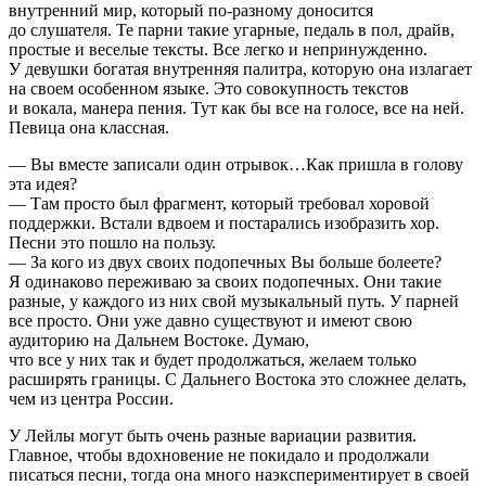
внутренний мир, который по-разному доносится
до слушателя. Те парни такие угарные, педаль в пол, драйв,
простые и веселые тексты. Все легко и непринужденно.
У девушки богатая внутренняя палитра, которую она излагает
на своем особенном языке. Это совокупность текстов
и вокала, манера пения. Тут как бы все на голосе, все на ней.
Певица она классная.
— Вы вместе записали один отрывок…Как пришла в голову
эта идея?
— Там просто был фрагмент, который требовал хоровой
поддержки. Встали вдвоем и постарались изобразить хор.
Песни это пошло на пользу.
— За кого из двух своих подопечных Вы больше болеете?
Я одинаково переживаю за своих подопечных. Они такие
разные, у каждого из них свой музыкальный путь. У парней
все просто. Они уже давно существуют и имеют свою
аудиторию на Дальнем Востоке. Думаю,
что все у них так и будет продолжаться, желаем только
расширять границы. С Дальнего Востока это сложнее делать,
чем из центра России.
У Лейлы могут быть очень разные вариации развития.
Главное, чтобы вдохновение не покидало и продолжали
писаться песни, тогда она много наэкспериментирует в своей